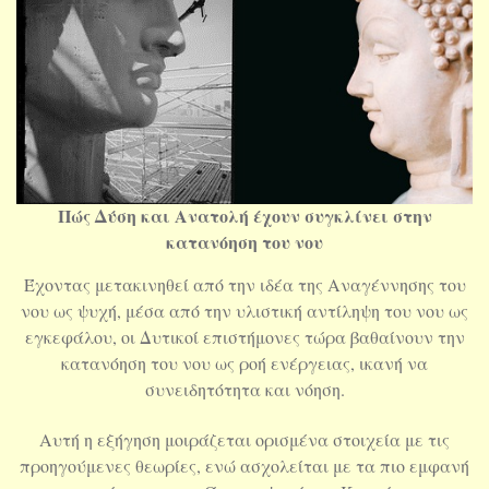
Πώς Δύση και Ανατολή έχουν συγκλίνει στην
κατανόηση του νου
Έχοντας μετακινηθεί από την ιδέα της Αναγέννησης του
νου ως ψυχή, μέσα από την υλιστική αντίληψη του νου ως
εγκεφάλου, οι Δυτικοί επιστήμονες τώρα βαθαίνουν την
κατανόηση του νου ως ροή ενέργειας, ικανή να
συνειδητότητα και νόηση.
Αυτή η εξήγηση μοιράζεται ορισμένα στοιχεία με τις
προηγούμενες θεωρίες, ενώ ασχολείται με τα πιο εμφανή